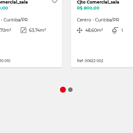
Cjto Comercial_sala
Cjto Comercial_sal
R$ 650,00
R$ 590,00
Centro - Curitiba/PR
Centro - Curitiba/P
68,96m²
45,20m²
34,30m²
3
1
Não
1
Ref: 00431.001
Ref: 00310.015