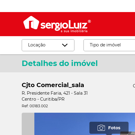
Locação
Tipo de imóvel
Detalhes do imóvel
Desmarcar
Locação
Venda
Apartamento
Cjto Comercial_sala
Barracão_Galp
R. Presidente Faria, 421 - Sala 31
Casa Comercial
Centro - Curitiba/PR
Ref: 00183.002
Casa Residencia
Cjto
Fotos
Comercial_Sala
Loja