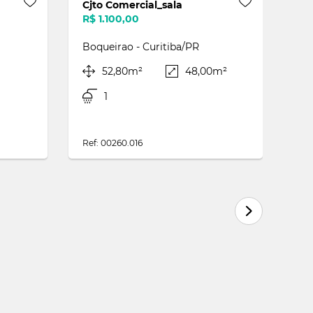
a
Cjto Comercial_sala
R$ 600,00
R
Centro - Curitiba/PR
0,61m²
32,70m²
Ref: 00622.003