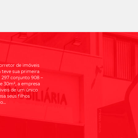
orretor de imóveis
a teve sua primeira
 297 conjunto 908 –
de 30m², a empresa
óveis de um único
sa seus filhos
...