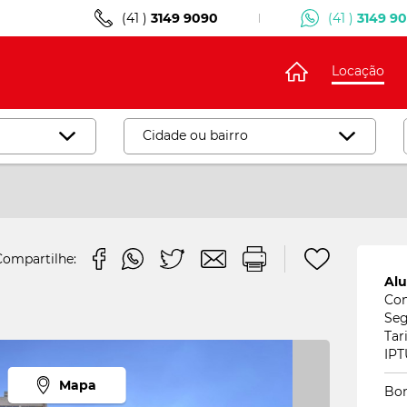
(41 )
3149 9090
(41 )
3149 9
Locação
Cidade ou bairro
Desmarcar
Campo Magro
15
Compartilhe:
ão
Jardim Cecilia
3
Alu
Curitiba
1
Con
Seg
l
Agua Verde
1
Tar
IPT
Bairro Alto
8
Mapa
Bon
Bigorrilho
26