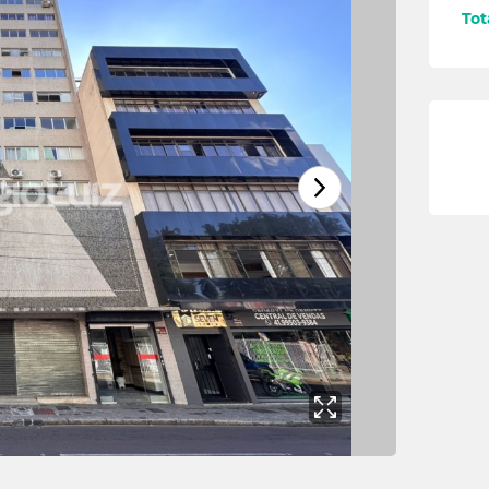
Tot
Boa Vista
5
Boqueirao
1
Butiatuvinha
3
Campo Comprido
Capao Raso
Centro
Centro Civico
Cristo Rei
Merces
Pilarzinho
Pinheirinho