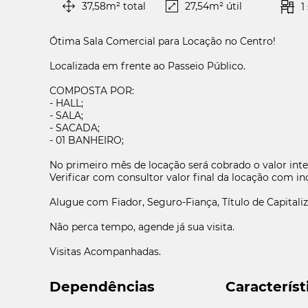
37,58m² total
27,54m² útil
1
Ótima Sala Comercial para Locação no Centro!
Localizada em frente ao Passeio Público.
COMPOSTA POR:
- HALL;
- SALA;
- SACADA;
- 01 BANHEIRO;
No primeiro mês de locação será cobrado o valor inte
Verificar com consultor valor final da locação com in
Alugue com Fiador, Seguro-Fiança, Título de Capital
Gu
Não perca tempo, agende já sua visita.
Pre
Visitas Acompanhadas.
Dependências
Característ