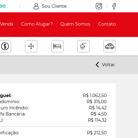
090
Sou Cliente
Venda
Como Alugar?
Quem Somos
Contato
Voltar
guel:
R$ 1.062,50
domínio:
R$ 315,00
uro Incêndio:
R$ 14,42
ifa Bancária:
R$ 4,50
U:
R$ 114,32
ificação:
R$ 212,50