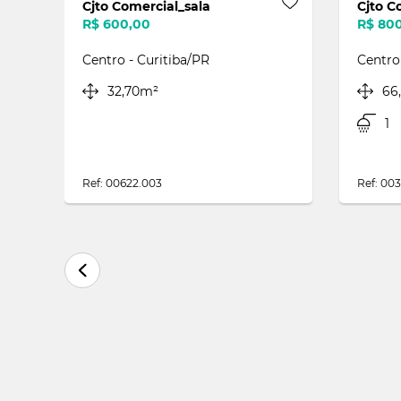
Cjto Comercial_sala
R$ 1.600,00
R
Centro - Curitiba/PR
0m²
79,00m²
71,62m²
2
Ref: 00310.009