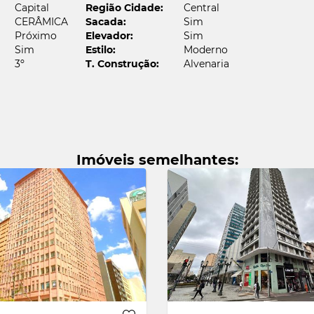
Capital
Região Cidade:
Central
Quatro Barras
Acessar favoritos
CERÂMICA
Sacada:
Sim
Próximo
Elevador:
Sim
Centro
Sim
Estilo:
Moderno
e o link da ficha para seu fiador
3º
T. Construção:
Alvenaria
Sao Jose dos Pinhais
u nome
Costeira
e do fiador
Imóveis semelhantes:
il do fiador
Enviar