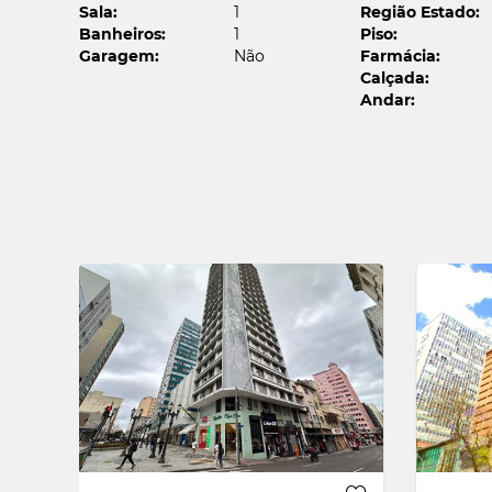
Sala:
1
Região Estado:
Banheiros:
1
Piso:
Garagem:
Não
Farmácia:
Calçada:
Envi
Andar:
Se
Nom
Ema