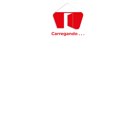
Aplicar
Metragem
M² mínimo:
M² máximo:
Limpar
Aplicar
Dormitórios
Aplicar
Banheiros
Aplicar
Vagas
Aplicar